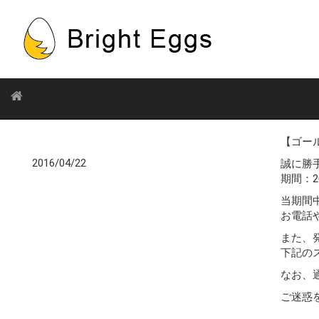
【ゴー
2016/04/22
誠に勝
期間：2
当期間
お電話
また、
下記の
なお、
ご迷惑